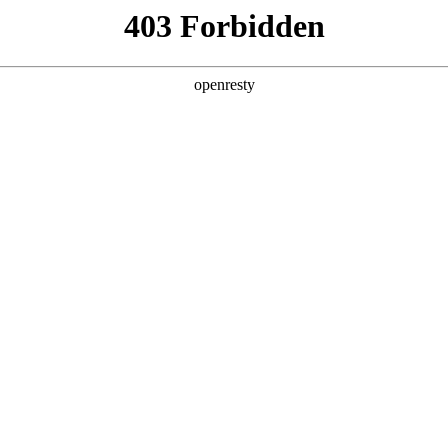
牌天地
全新一代 瑞虎9
瑞虎9X