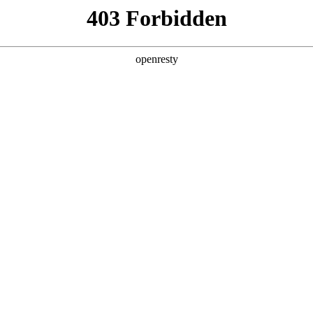
法律声明
信息包括在内）仅供您的参考，不构成本公司对网站访问者和信息接收者的任何承诺。
或不作为的行为依据。为了便利访问者的目的而可能设置的链接，并不意味着本公司
问该等网站任何明示、默示的担保或责任。
瑞虎9X
瑞虎9 高性能版
并致力于对知识产权的保护，本网站所包含文字、图片等全部信息可能涉及版权
者使用，本网站并未对使用该等信息进行任何形式的许可和保证，由此产生的
、图片等全部信息亦仅用于介绍本公司和促进了解的目的，如您认为相关内容
我们联系，接到您的通知并核实有关情况属实后，网站会第一时间删除相关内