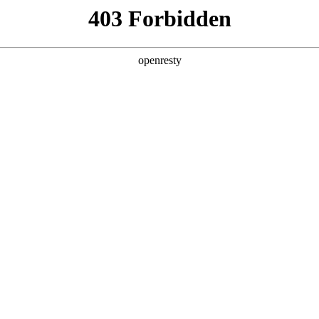
牌天地
预约品鉴
验，感受z6mg人生就是博汽车的驾乘动力，我们将根据
，以便更好为您提供试驾服务，信息提交成功后，服务中心
动与您联系！
1.选择您要驾驶的车型
全新一代 瑞虎9
瑞虎9X